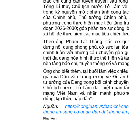
Báo chí cũng cần tuyên truyền sâu rộng
Tổng Bí thư, Chủ tịch nước Tô Lâm về 
trong kỷ nguyên mới; phản ánh công tác
của Chính phủ, Thủ tướng Chính phủ, 
phương trong thực hiện mục tiêu tăng tr
đoạn 2026-2030; góp phần tạo sự đồng lò
xã hội để thực hiện các mục tiêu chiến lư
Theo ông Phạm Tất Thắng, các cơ qua
dựng nội dung phong phú, có sức lan tỏa
chính luận với những câu chuyện gần gũi
thời đa dạng hóa hình thức thể hiện và t
nền tảng báo chí, truyền thông số và mạng
Ông cho biết thêm, tại buổi làm việc chiề
giáo và Dân vận Trung ương về Đề án C
tư tưởng của Đảng trong bối cảnh chuyển 
Chủ tịch nước Tô Lâm đặc biệt quan tâ
mạng Việt Nam và nhấn mạnh phương
đúng, kịp thời, hấp dẫn”.
Nguồn:
https://congluan.vn/bao-chi-ca
thong-tin-sang-co-quan-dan-dat-thong-tin
Phan Anh