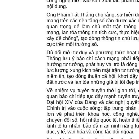
công nghệ mới vào sản xuất tác phẩm b
nội dung.
Ông Phạm Tất Thắng cho rằng, sự hiện di
mạng trên các nền tảng số cần được xác 
quan trọng để làm chủ mặt trận thông 
mạng, lan tỏa thông tin tích cực, thực h
xây để chống”, tạo dòng thông tin chủ lưu
cực trên môi trường số.
Dù đổi mới tư duy và phương thức hoạt
Thắng lưu ý báo chí cách mạng phải tiế
hướng tư tưởng, phát huy vai trò là dòng 
lực lượng xung kích trên mặt trận tư tưở
niềm tin, tạo đồng thuận xã hội, khơi dậy
đất nước và lan tỏa những giá trị tốt đẹp t
Về nhiệm vụ tuyên truyền thời gian tới,
quan báo chí tiếp tục đẩy mạnh tuyên tr
Đại hội XIV của Đảng và các nghị quyế
Chính trị vào cuộc sống; tập trung phản
lớn về phát triển khoa học, công nghệ
chuyển đổi số, hội nhập quốc tế, hoàn thiệ
kinh tế tư nhân, bảo đảm an ninh năng lư
dục, y tế, văn hóa và công tác đối ngoại.