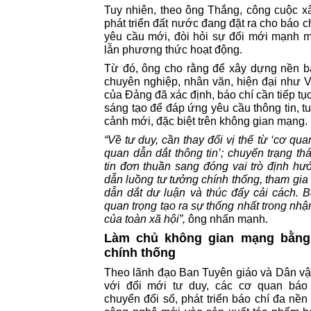
Tuy nhiên, theo ông Thắng, công cuộc x
phát triển đất nước đang đặt ra cho báo
yêu cầu mới, đòi hỏi sự đổi mới mạnh 
lẫn phương thức hoạt động.
Từ đó, ông cho rằng để xây dựng nền bá
chuyên nghiệp, nhân văn, hiện đại như V
của Đảng đã xác định, báo chí cần tiếp tụ
sáng tạo để đáp ứng yêu cầu thông tin, tu
cảnh mới, đặc biệt trên không gian mạng.
“Về tư duy, cần thay đổi vị thế từ ‘cơ qua
quan dẫn dắt thông tin’; chuyển trạng thá
tin đơn thuần sang đóng vai trò định hư
dẫn luồng tư tưởng chính thống, tham gia 
dẫn dắt dư luận và thúc đẩy cải cách. B
quan trọng tạo ra sự thống nhất trong nh
của toàn xã hội”,
ông nhấn mạnh.
Làm chủ không gian mạng bằng 
chính thống
Theo lãnh đạo Ban Tuyên giáo và Dân v
với đổi mới tư duy, các cơ quan báo
chuyển đổi số, phát triển báo chí đa nề