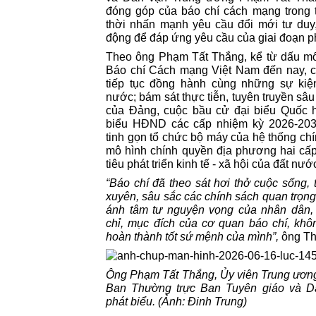
đóng góp của báo chí cách mạng trong 
thời nhấn mạnh yêu cầu đổi mới tư duy
động để đáp ứng yêu cầu của giai đoạn ph
Theo ông Phạm Tất Thắng, kể từ dấu m
Báo chí Cách mạng Việt Nam đến nay, c
tiếp tục đồng hành cùng những sự kiện
nước; bám sát thực tiễn, tuyên truyền sâu
của Đảng, cuộc bầu cử đại biểu Quốc h
biểu HĐND các cấp nhiệm kỳ 2026-203
tinh gọn tổ chức bộ máy của hệ thống chín
mô hình chính quyền địa phương hai cấ
tiêu phát triển kinh tế - xã hội của đất nướ
“Báo chí đã theo sát hơi thở cuộc sống,
xuyên, sâu sắc các chính sách quan trọn
ánh tâm tư nguyện vọng của nhân dân, 
chỉ, mục đích của cơ quan báo chí, kh
hoàn thành tốt sứ mệnh của mình”,
ông Th
Ông Phạm Tất Thắng, Ủy viên Trung ươn
Ban Thường trực Ban Tuyên giáo và D
phát biểu. (Ảnh: Đinh Trung)