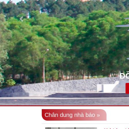
ĐỒNG LỘC
Xem chi tiết
Chân dung nhà báo »