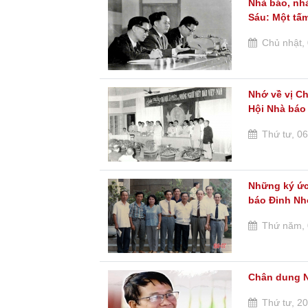
Nhà báo, nh
Sáu: Một tấm
Chủ nhật, 
Nhớ về vị Ch
Hội Nhà báo
Thứ tư, 06
Những ký ức
báo Đinh Nh
Thứ năm, 
Chân dung 
Thứ tư, 20