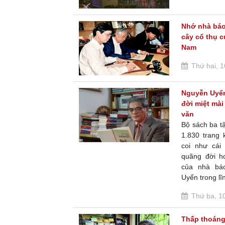
Nhớ nhà báo
cây cổ thụ c
Nam
Thứ hai, 1
Nguyễn Uyển
đời miệt mài
văn
Bộ sách ba t
1.830 trang 
coi như cá
quãng đời 
của nhà bá
Uyển trong lĩn
Thứ ba, 10
Thấp thoáng 