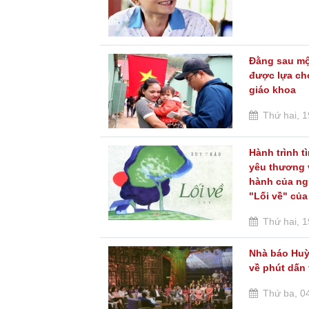
Đằng sau mộ
được lựa ch
giáo khoa
Thứ hai, 1
Hành trình t
yêu thương 
hành của ng
"Lối về" củ
Thứ hai, 1
Nhà báo Hu
về phút dấn
Thứ ba, 04