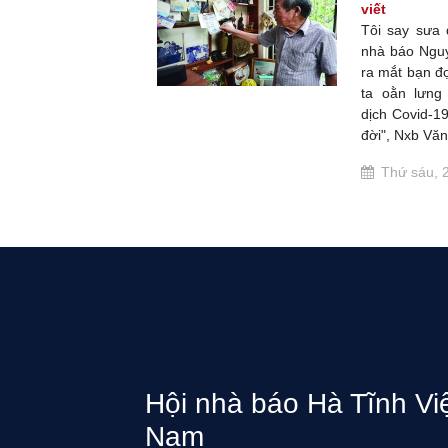
viết
Tôi say sưa 
nhà báo Ngu
ra mắt bạn đ
ta oằn lưng
dịch Covid-1
đời", Nxb Văn
Thứ sáu, 2
Hội nhà báo Hà Tĩnh Vi
Nam