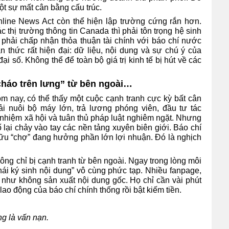
ột sự mất cân bằng cấu trúc.
nline News Act còn thể hiện lập trường cứng rắn hơn.
c thị trường thông tin Canada thì phải tôn trọng hệ sinh
phải chấp nhận thỏa thuận tài chính với báo chí nước
 thức rất hiện đại: dữ liệu, nội dung và sự chú ý của
ại số. Không thể để toàn bộ giá trị kinh tế bị hút về các
cháo trên lưng” từ bên ngoài…
m nay, có thể thấy một cuộc cạnh tranh cực kỳ bất cân
i nuôi bộ máy lớn, trả lương phóng viên, đầu tư tác
h nhiệm xã hội và tuân thủ pháp luật nghiêm ngặt. Nhưng
 lại chảy vào tay các nền tảng xuyên biên giới. Báo chí
hữu “chợ” đang hưởng phần lớn lợi nhuận. Đó là nghịch
ng chỉ bị cạnh tranh từ bên ngoài. Ngay trong lòng môi
thái ký sinh nội dung” vô cùng phức tạp. Nhiều fanpage,
như không sản xuất nội dung gốc. Họ chỉ cần vài phút
m lao động của báo chí chính thống rồi bật kiếm tiền.
g là vấn nạn.