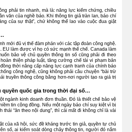
không phải tin nhanh, mà là: năng lực kiểm chứng, chiều
hân văn của nghề báo. Khi thông tin giả tràn lan, báo chí
ăng của sự thật”, chứ không thể lao vào cuộc đua giật
n…
mạnh mới đủ vị thế đàm phán với các tập đoàn công nghệ.
. EU làm được vì họ có sức mạnh thể chế. Canada làm
muốn bảo vệ chủ quyền thông tin số cũng phải đi theo
hoàn thiện pháp luật, tăng cường chế tài vi phạm bản
, đồng thời nâng cấp năng lực cạnh tranh của chính báo
chống công nghệ, cũng không phải câu chuyện “bài trừ
ái truyền thông công bằng hơn-nơi người tạo ra giá trị
 quyền quốc gia trong thời đại số…
ột ngành kinh doanh đơn thuần. Đó là thiết chế bảo vệ
 niềm tin cộng đồng. Nếu một ngày báo chí suy kiệt vì bị
thái “ăn theo nội dung”, thì cái mất đi không chỉ là vài
t của xã hội, sức đề kháng trước tin giả, quyền tự chủ
yên số, ai kiểm soát dòng chảy thông tin, người đó nắm