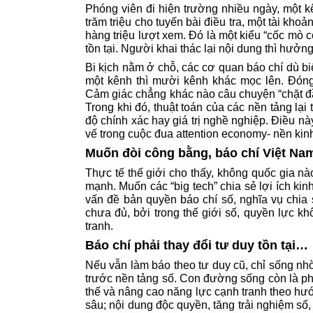
Phóng viên đi hiện trường nhiều ngày, một k
trăm triệu cho tuyến bài điều tra, một tài khoả
hàng triệu lượt xem. Đó là một kiểu “cốc mò cò 
tồn tại. Người khai thác lại nội dung thì hưởn
Bi kịch nằm ở chỗ, các cơ quan báo chí dù biế
một kênh thì mười kênh khác mọc lên. Đóng
Cảm giác chẳng khác nào câu chuyện “chặt đ
Trong khi đó, thuật toán của các nền tảng lạ
độ chính xác hay giá trị nghề nghiệp. Điều nà
vế trong cuộc đua attention economy- nền kinh
Muốn đòi công bằng, báo chí Việt N
Thực tế thế giới cho thấy, không quốc gia nà
mạnh. Muốn các “big tech” chia sẻ lợi ích ki
vấn đề bản quyền báo chí số, nghĩa vụ chia 
chưa đủ, bởi trong thế giới số, quyền lực k
tranh.
Báo chí phải thay đổi tư duy tồn tại…
Nếu vẫn làm báo theo tư duy cũ, chỉ sống nh
trước nền tảng số. Con đường sống còn là phả
thế và nâng cao năng lực cạnh tranh theo hướ
sâu; nội dung độc quyền, tăng trải nghiệm số