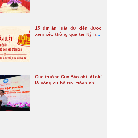
15 dự án luật dự kiến được
xem xét, thông qua tại Kỳ họp
không thường lệ thứ nhất,
Quốc hội khóa XVI
Cục trưởng Cục Báo chí: AI chỉ
là công cụ hỗ trợ, trách nhiệm
pháp lý vẫn thuộc về cơ quan
báo chí và nhà báo