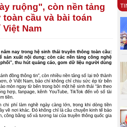
ày ruộng", còn nền tảng
TI
ý toàn cầu và bài toán
 Việt Nam
 năm nay trong hệ sinh thái truyền thông toàn cầu:
để sản xuất nội dung; còn các nền tảng công nghệ
 phối”, thu hút quảng cáo, gom dữ liệu người dùng
ánh đồng thông tin”, còn nhiều nền tảng số lại trở thành
 hơn, ở Việt Nam, báo chí không chỉ chịu sức ép từ bên
bào mòn ngay từ bên trong bởi một hệ sinh thái “ăn theo
ổng hợp, fanpage, kênh YouTube, TikTok đến vô số tài
m tiền.
 chi phí làm nghề ngày càng lớn, trong khi dòng tiền
ảy về nơi khác. Đó không chỉ là câu chuyện kinh tế báo
n, công bằng số và tương lai của truyền thông quốc gia