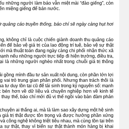
nếu những người làm báo vẫn miệt mài “đào giếng”, còn
 bên miệng giếng để bán nước.
ờ quảng cáo truyền thống, báo chí sẽ ngày càng hụt hơi
g, không chỉ là cuộc chiến giành doanh thu quảng cáo
n để bảo vệ giá trị của lao động trí tuệ, bảo vệ sự thật
giới mà thuật toán đang ngày càng chi phối nhận thức xã
ạnh nếu những người trực tiếp đi hiện trường, điều tra,
lại là những người nghèo nhất trong chuỗi giá trị thông
i gồng mình đầu tư sản xuất nội dung, còn phần lớn lợi
 vai trò trung gian phân phối. Nhưng than trách thôi là
 tư duy tồn tại cũ để tái sinh trong kỷ nguyên số: mạnh
 bén hơn về dữ liệu và chuyên nghiệp hơn về kinh tế
hể thay thế, báo chí mới đủ vị thế ngồi vào bàn đàm phán
chuyện ai thắng ai, mà là làm sao xây dựng một hệ sinh
ra giá trị thật được tôn trọng và được hưởng phần xứng
 và công nghệ không triệt tiêu nhau, mà cùng tồn tại trên
ỏa sự thật, thay vì biến sự thật thành món hàng bị khai