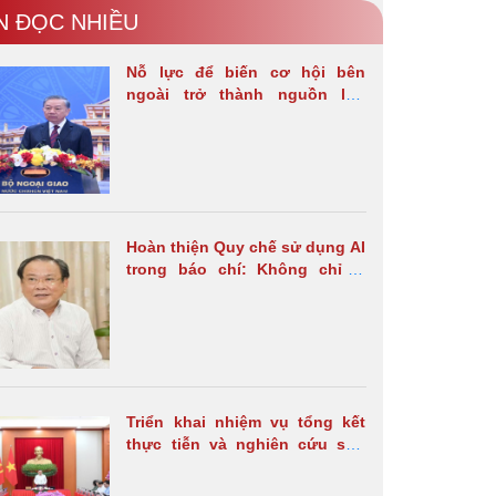
N ĐỌC NHIỀU
Nỗ lực để biến cơ hội bên
ngoài trở thành nguồn lực
phát triển
Hoàn thiện Quy chế sử dụng AI
trong báo chí: Không chỉ là
hướng dẫn sử dụng mà cần
thiết lập hành lang quản trị
Triển khai nhiệm vụ tổng kết
thực tiễn và nghiên cứu sửa
đổi, bổ sung Điều lệ Đảng