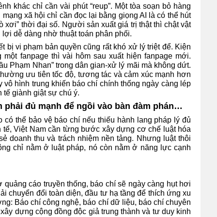
ênh khác chỉ cần vài phút “reup”. Một tòa soạn bỏ hàng
n mạng xã hội chỉ cần đọc lại bằng giọng AI là có thể hút
xơi” thời đại số. Người sản xuất giá trị thật thì chật vật
g lợi dễ dàng nhờ thuật toán phân phối.
t bị vi phạm bản quyền cũng rất khó xử lý triệt để. Kiện
 một fanpage thì vài hôm sau xuất hiện fanpage mới.
ầu Phạm Nhan” trong dân gian-xử lý mãi mà không dứt.
i thường ưu tiên tốc độ, tương tác và cảm xúc mạnh hơn
y vô hình trung khiến báo chí chính thống ngày càng lép
 tế giành giật sự chú ý.
am phải đủ mạnh để ngồi vào bàn đàm phán…
o có thể bảo vệ báo chí nếu thiếu hành lang pháp lý đủ
nh tế, Việt Nam cần từng bước xây dựng cơ chế luật hóa
sẻ doanh thu và trách nhiệm nền tảng. Nhưng luật thôi
hông chỉ nằm ở luật pháp, nó còn nằm ở năng lực cạnh
ờ quảng cáo truyền thống, báo chí sẽ ngày càng hụt hơi
i chuyển đổi toàn diện, đầu tư hạ tầng để thích ứng xu
ng: Báo chí công nghệ, báo chí dữ liệu, báo chí chuyên
, xây dựng cộng đồng độc giả trung thành và tư duy kinh