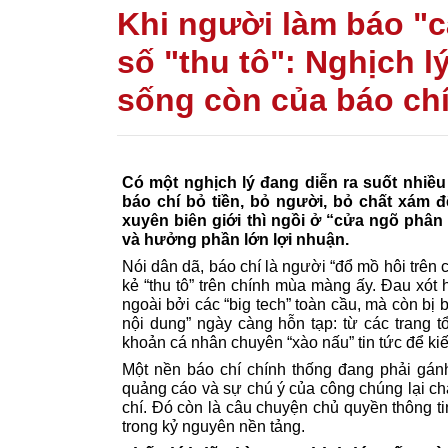
Khi người làm báo "c
số "thu tô": Nghịch l
sống còn của báo chí
Có một nghịch lý đang diễn ra suốt nhiều
báo chí bỏ tiền, bỏ người, bỏ chất xám 
xuyên biên giới thì ngồi ở “cửa ngõ phân
và hưởng phần lớn lợi nhuận.
Nói dân dã, báo chí là người “đổ mồ hôi trên c
kẻ “thu tô” trên chính mùa màng ấy. Đau xót
ngoài bởi các “big tech” toàn cầu, mà còn bị 
nội dung” ngày càng hỗn tạp: từ các trang t
khoản cá nhân chuyên “xào nấu” tin tức để kiế
Một nền báo chí chính thống đang phải gánh
quảng cáo và sự chú ý của công chúng lại ch
chí. Đó còn là câu chuyện chủ quyền thông ti
trong kỷ nguyên nền tảng.