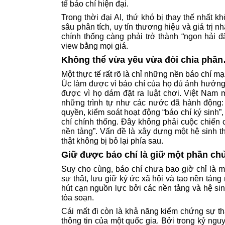
tế báo chí hiện đại.
Trong thời đại AI, thứ khó bị thay thế nhất 
sâu phân tích, uy tín thương hiệu và giá trị n
chính thống càng phải trở thành “ngọn hải đ
view bằng mọi giá.
Không thể vừa yếu vừa đòi chia phầ
Một thực tế rất rõ là chỉ những nền báo chí 
Úc làm được vì báo chí của họ đủ ảnh hưởng
được vì họ dám đặt ra luật chơi. Việt Nam 
những trình tự như các nước đã hành động: 
quyền, kiểm soát hoạt động “báo chí ký sinh”
chí chính thống. Đây không phải cuộc chiến 
nền tảng”. Vấn đề là xây dựng một hệ sinh th
thật không bị bỏ lại phía sau.
Giữ được báo chí là giữ một phần chủ
Suy cho cùng, báo chí chưa bao giờ chỉ là m
sự thật, lưu giữ ký ức xã hội và tạo nền tảng
hút cạn nguồn lực bởi các nền tảng và hệ sinh 
tòa soạn.
Cái mất đi còn là khả năng kiểm chứng sự thậ
thông tin của một quốc gia. Bởi trong kỷ ngu