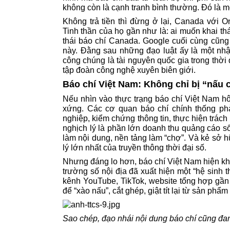
không còn là cạnh tranh bình thường. Đó là m
Không trả tiền thì đừng ở lại, Canada với O
Tinh thần của họ gần như là: ai muốn khai thá
thái báo chí Canada. Google cuối cùng cũng 
này. Đằng sau những đạo luật ấy là một nhận
công chúng là tài nguyên quốc gia trong thời đ
tập đoàn công nghệ xuyên biên giới.
Báo chí Việt Nam: Không chỉ bị “nấu 
Nếu nhìn vào thực trạng báo chí Việt Nam hô
xứng. Các cơ quan báo chí chính thống phả
nghiệp, kiểm chứng thông tin, thực hiện trác
nghịch lý là phần lớn doanh thu quảng cáo số
làm nội dung, nền tảng làm “chợ”. Và kẻ sở 
lý lớn nhất của truyền thông thời đại số.
Nhưng đáng lo hơn, báo chí Việt Nam hiện khô
trường số nội địa đã xuất hiện một “hệ sinh 
kênh YouTube, TikTok, website tổng hợp gần 
để “xào nấu”, cắt ghép, giật tít lại từ sản phẩ
Sao chép, đạo nhái nội dung báo chí cũng đan