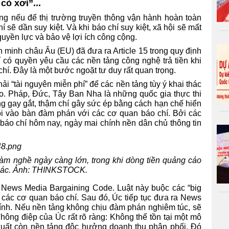
cò xơi”...
ng nếu để thị trường truyền thông vận hành hoàn toàn
 sẽ dần suy kiệt. Và khi báo chí suy kiệt, xã hội sẽ mất
quyền lực và bảo vệ lợi ích công cộng.
n minh châu Âu (EU) đã đưa ra Article 15 trong quy định
có quyền yêu cầu các nền tảng công nghệ trả tiền khi
chí. Đây là một bước ngoặt tư duy rất quan trọng.
i “tài nguyên miễn phí” để các nền tảng tùy ý khai thác
. Pháp, Đức, Tây Ban Nha là những quốc gia thực thi
 gay gắt, thậm chí gây sức ép bằng cách hạn chế hiển
gồi vào bàn đàm phán với các cơ quan báo chí. Bởi các
 báo chí hôm nay, ngày mai chính nền dân chủ thông tin
làm nghề ngày càng lớn, trong khi dòng tiền quảng cáo
 khác. Ảnh: THINKSTOCK.
ới News Media Bargaining Code. Luật này buộc các “big
o các cơ quan báo chí. Sau đó, Úc tiếp tục đưa ra News
chính. Nếu nền tảng không chịu đàm phán nghiêm túc, sẽ
Thông điệp của Úc rất rõ ràng: Không thể tồn tại một mô
 xuất còn nền tảng độc hưởng doanh thu phân phối. Đó