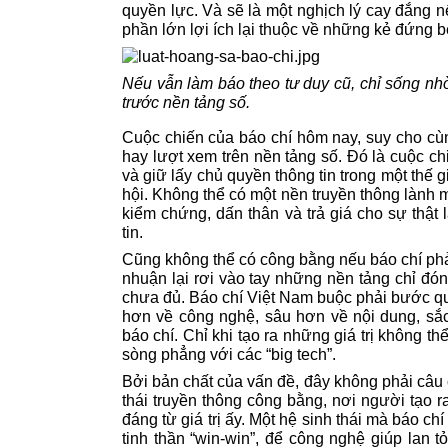
quyền lực. Và sẽ là một nghịch lý cay đắng 
phần lớn lợi ích lại thuộc về những kẻ đứng
Nếu vẫn làm báo theo tư duy cũ, chỉ sống nh
trước nền tảng số.
Cuộc chiến của báo chí hôm nay, suy cho cùn
hay lượt xem trên nền tảng số. Đó là cuộc chiế
và giữ lấy chủ quyền thông tin trong một thế 
hội. Không thể có một nền truyền thông lành m
kiểm chứng, dấn thân và trả giá cho sự thật 
tin.
Cũng không thể có công bằng nếu báo chí phả
nhuận lại rơi vào tay những nền tảng chỉ đóng
chưa đủ. Báo chí Việt Nam buộc phải bước qua
hơn về công nghệ, sâu hơn về nội dung, sắc
báo chí. Chỉ khi tạo ra những giá trị không t
sòng phẳng với các “big tech”.
Bởi bản chất của vấn đề, đây không phải câu 
thái truyền thông công bằng, nơi người tạo 
đáng từ giá trị ấy. Một hệ sinh thái mà báo chí
tinh thần “win-win”, để công nghệ giúp lan t