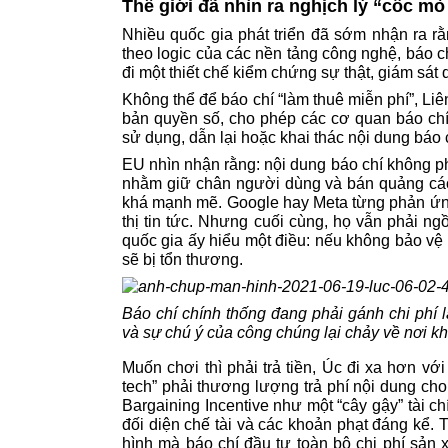
Thế giới đã nhìn ra nghịch lý “cốc mò 
Nhiều quốc gia phát triển đã sớm nhận ra rằ
theo logic của các nền tảng công nghệ, báo chí
đi một thiết chế kiểm chứng sự thật, giám sát 
Không thể để báo chí “làm thuê miễn phí”, Liê
bản quyền số, cho phép các cơ quan báo chí 
sử dụng, dẫn lại hoặc khai thác nội dung báo 
EU nhìn nhận rằng: nội dung báo chí không phả
nhằm giữ chân người dùng và bán quảng cáo
khá mạnh mẽ. Google hay Meta từng phản ứng
thị tin tức. Nhưng cuối cùng, họ vẫn phải n
quốc gia ấy hiểu một điều: nếu không bảo vệ
sẽ bị tổn thương.
Báo chí chính thống đang phải gánh chi phí 
và sự chú ý của công chúng lại chảy về nơi
Muốn chơi thì phải trả tiền, Úc đi xa hơn v
tech” phải thương lượng trả phí nội dung ch
Bargaining Incentive như một “cây gậy” tài 
đối diện chế tài và các khoản phạt đáng kể. 
hình mà báo chí đầu tư toàn bộ chi phí sản