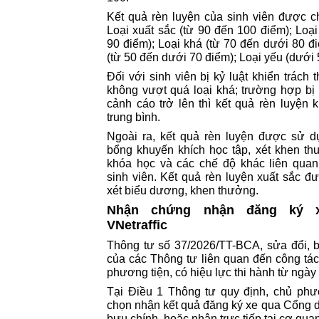
Kết quả rèn luyện của sinh viên được ch
Loại xuất sắc (từ 90 đến 100 điểm); Loại
90 điểm); Loại khá (từ 70 đến dưới 80 đi
(từ 50 đến dưới 70 điểm); Loại yếu (dưới 
Đối với sinh viên bị kỷ luật khiển trách 
không vượt quá loại khá; trường hợp bị 
cảnh cáo trở lên thì kết quả rèn luyện 
trung bình.
Ngoài ra, kết quả rèn luyện được sử d
bổng khuyến khích học tập, xét khen t
khóa học và các chế độ khác liên quan
sinh viên. Kết quả rèn luyện xuất sắc 
xét biểu dương, khen thưởng.
Nhận chứng nhận đăng ký x
VNetraffic
Thông tư số 37/2026/TT-BCA, sửa đổi, 
của các Thông tư liên quan đến công tác
phương tiện, có hiệu lực thi hành từ ngày 
Tại Điều 1 Thông tư quy định, chủ phư
chọn nhận kết quả đăng ký xe qua Cổng d
bưu chính, hoặc nhận trực tiếp tại cơ qua