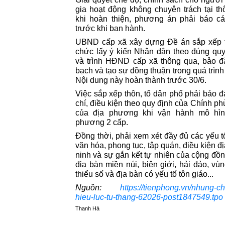
gia hoạt động không chuyên trách tại th
khi hoàn thiện, phương án phải báo c
trước khi ban hành.
UBND cấp xã xây dựng Đề án sắp xếp th
chức lấy ý kiến Nhân dân theo đúng quy
và trình HĐND cấp xã thông qua, bảo đ
bạch và tạo sự đồng thuận trong quá trình 
Nội dung này hoàn thành trước 30/6.
Việc sắp xếp thôn, tổ dân phố phải bảo 
chí, điều kiện theo quy định của Chính ph
của địa phương khi vận hành mô hìn
phương 2 cấp.
Đồng thời, phải xem xét đầy đủ các yếu tố
văn hóa, phong tục, tập quán, điều kiện đ
ninh và sự gắn kết tự nhiên của cộng đồng
địa bàn miền núi, biên giới, hải đảo, v
thiểu số và địa bàn có yếu tố tôn giáo...
Nguồn:
https://tienphong.vn/nhung-ch
hieu-luc-tu-thang-62026-post1847549.tpo
Thanh Hà